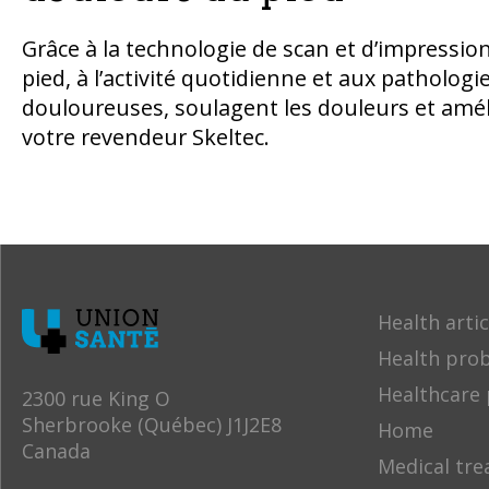
Grâce à la technologie de scan et d’impressio
pied, à l’activité quotidienne et aux pathologi
douloureuses, soulagent les douleurs et améli
votre revendeur Skeltec.
Health artic
Health pro
Healthcare 
2300 rue King O
Sherbrooke (Québec) J1J2E8
Home
Canada
Medical tr