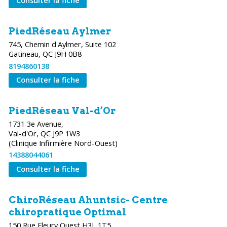
Consulter la fiche
PiedRéseau Aylmer
745, Chemin d'Aylmer, Suite 102
Gatineau, QC J9H 0B8
8194860138
Consulter la fiche
PiedRéseau Val-d’Or
1731 3e Avenue,
Val-d'Or, QC J9P 1W3
(Clinique Infirmière Nord-Ouest)
14388044061
Consulter la fiche
ChiroRéseau Ahuntsic- Centre
chiropratique Optimal
150 Rue Fleury Ouest H3L 1T5