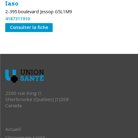
Iaso
2-395 boulevard Jessop G5L1M9
4187311910
Consulter la fiche
2300 rue King O
Sherbrooke (Québec) J1J2E8
Canada
Accueil
Chroniques santé