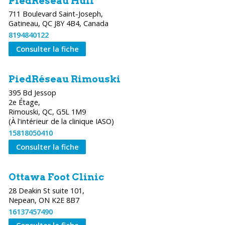
PiedRéseau Hull
711 Boulevard Saint-Joseph,
Gatineau, QC J8Y 4B4, Canada
8194840122
Consulter la fiche
PiedRéseau Rimouski
395 Bd Jessop
2e Étage,
Rimouski, QC, G5L 1M9
(À l'intérieur de la clinique IASO)
15818050410
Consulter la fiche
Ottawa Foot Clinic
28 Deakin St suite 101,
Nepean, ON K2E 8B7
16137457490