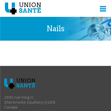
Nails
2300 rue King O
Sherbrooke (Québec) J1J2E8
Canada