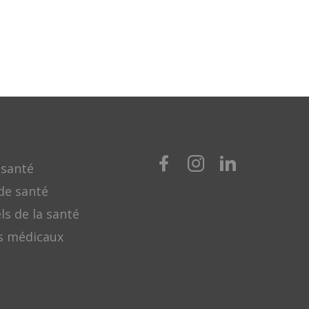
 santé
de santé
ls de la santé
s médicaux