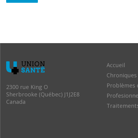
Accueil
Chroniques
Problèmes 
2300 rue King O
Sherbrooke (Québec) J1J2E8
Profesionne
Canada
Traitement