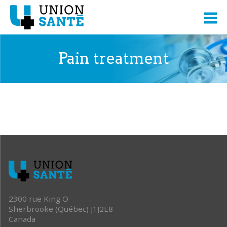
Pain treatment
2300 rue King O
Sherbrooke (Québec) J1J2E8
Canada