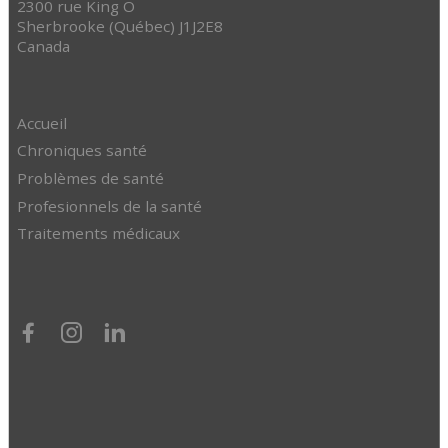
2300 rue King O
Sherbrooke (Québec) J1J2E8
Canada
Accueil
Chroniques santé
Problèmes de santé
Profesionnels de la santé
Traitements médicaux