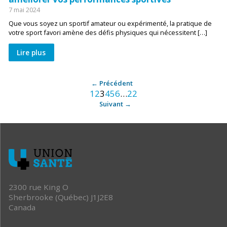
7 mai 2024
Que vous soyez un sportif amateur ou expérimenté, la pratique de
votre sport favori amène des défis physiques qui nécessitent […]
Lire plus
Archive
Précédent
1
2
3
4
5
6
…
22
:
Suivant
après
2300 rue King O
Sherbrooke (Québec) J1J2E8
Canada