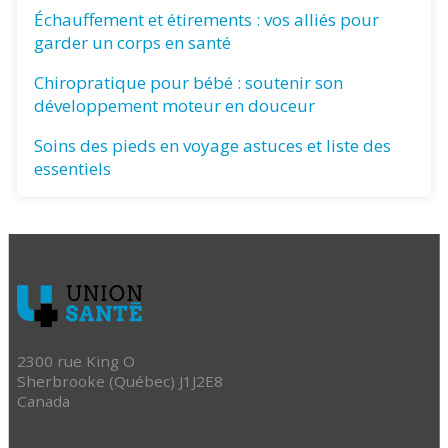
Échauffement et étirements : vos alliés pour
garder un corps en santé
Chiropratique pour bébé : soutenir son
développement moteur en douceur
Soins des pieds en voyage astuces et liste des
essentiels
2300 rue King O
Sherbrooke (Québec) J1J2E8
Canada