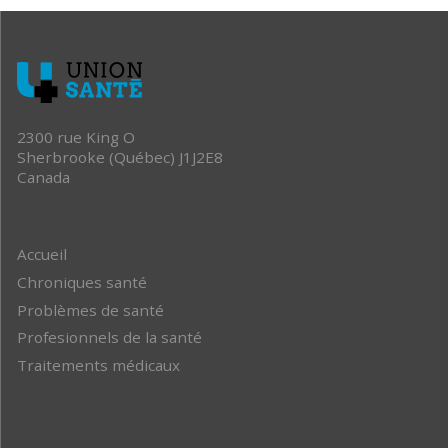
2300 rue King O
Sherbrooke (Québec) J1J2E8
Canada
Accueil
Chroniques santé
Problèmes de santé
Profesionnels de la santé
Traitements médicaux