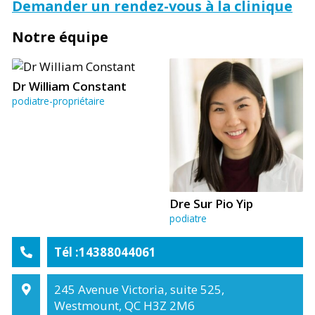
Demander un rendez-vous à la clinique
Notre équipe
Dr William Constant
podiatre-propriétaire
Dre Sur Pio Yip
podiatre
Tél :14388044061
245 Avenue Victoria, suite 525,
Westmount, QC H3Z 2M6