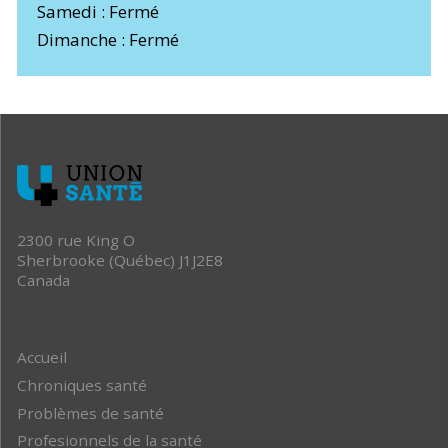
Samedi : Fermé
Dimanche : Fermé
2300 rue King O
Sherbrooke (Québec) J1J2E8
Canada
Accueil
Chroniques santé
Problèmes de santé
Profesionnels de la santé