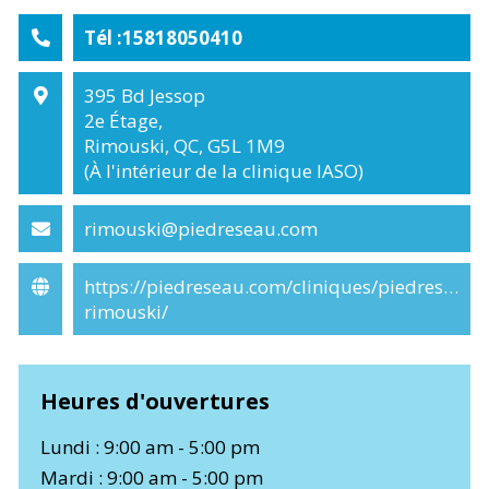
Tél :15818050410
395 Bd Jessop
2e Étage,
Rimouski, QC, G5L 1M9
(À l'intérieur de la clinique IASO)
rimouski@piedreseau.com
https://piedreseau.com/cliniques/piedreseau-
rimouski/
Heures d'ouvertures
Lundi : 9:00 am - 5:00 pm
Mardi : 9:00 am - 5:00 pm