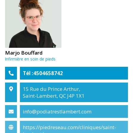
Marjo Bouffard
Infirmière en soin de pieds
Tél :4504658742
15 Rue du Prince Arthur,
Saint-Lambert, QC J4P 1X1
info@podiatrestlambert.com
https://piedreseau.com/cliniques/saint-