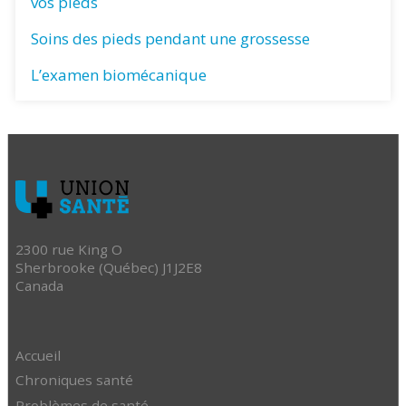
vos pieds
Soins des pieds pendant une grossesse
L’examen biomécanique
2300 rue King O
Sherbrooke (Québec) J1J2E8
Canada
Accueil
Chroniques santé
Problèmes de santé