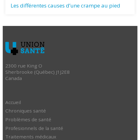
Les différentes causes d’une crampe au pied
2300 rue King O
Sherbrooke (Québec) J1J2E8
Canada
Accueil
Chroniques santé
Problèmes de santé
Profesionnels de la santé
Traitements médicaux