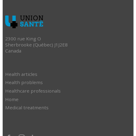
2300 rue King O
Sherbrooke (Québec) J1J2E8
Canada
Health articles
Health problems
Healthcare professionals
Home
Medical treatments