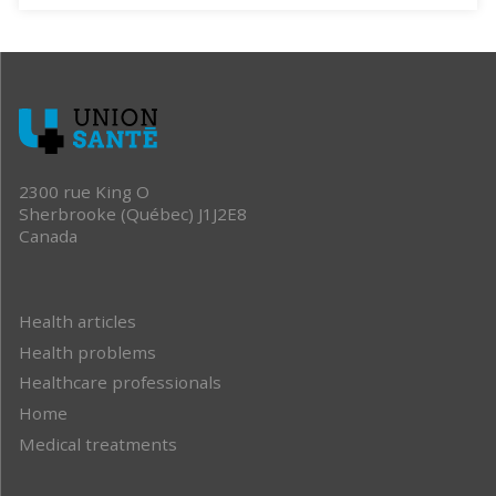
2300 rue King O
Sherbrooke (Québec) J1J2E8
Canada
Health articles
Health problems
Healthcare professionals
Home
Medical treatments