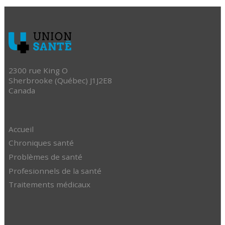
2300 rue King O
Sherbrooke (Québec) J1J2E8
Canada
Accueil
Chroniques santé
Problèmes de santé
Profesionnels de la santé
Traitements médicaux