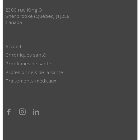
2300 rue King O
Sherbrooke (Québec) J1J2E8
Canada
Accueil
Chroniques santé
Problèmes de santé
Profesionnels de la santé
Traitements médicaux