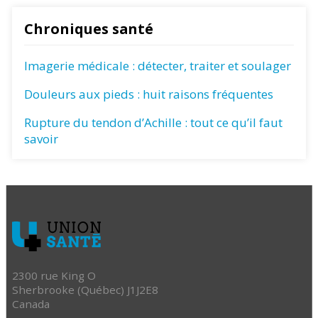
Chroniques santé
Imagerie médicale : détecter, traiter et soulager
Douleurs aux pieds : huit raisons fréquentes
Rupture du tendon d’Achille : tout ce qu’il faut
savoir
2300 rue King O
Sherbrooke (Québec) J1J2E8
Canada