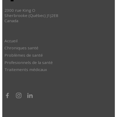
2300 rue King O
Sherbrooke (Québec) J1J2E8
Canada
Accueil
Chroniques santé
Problèmes de santé
Profesionnels de la santé
Traitements médicaux