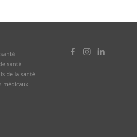
 santé
de santé
ls de la santé
s médicaux