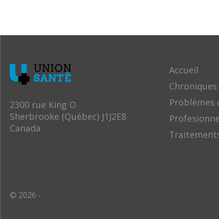
Accueil
Chroniques
Problèmes 
2300 rue King O
Sherbrooke (Québec) J1J2E8
Profesionne
Canada
Traitement
© 2026 -