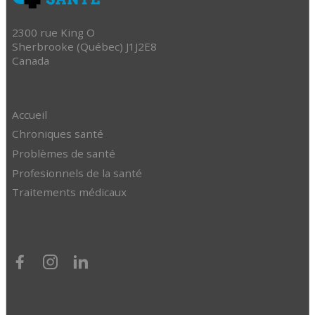
2300 rue King O
Sherbrooke (Québec) J1J2E8
Canada
Accueil
Chroniques santé
Problèmes de santé
Profesionnels de la santé
Traitements médicaux