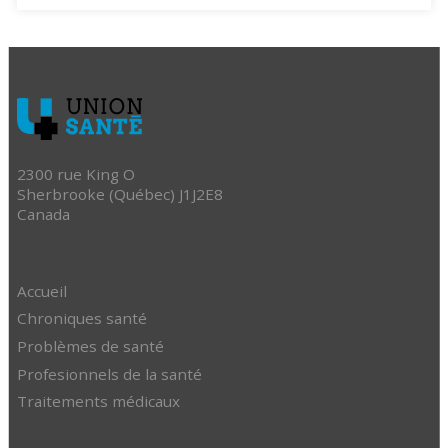
2300 rue King O
Sherbrooke (Québec) J1J2E8
Canada
Accueil
Chroniques santé
Problèmes de santé
Profesionnels de la santé
Traitements médicaux