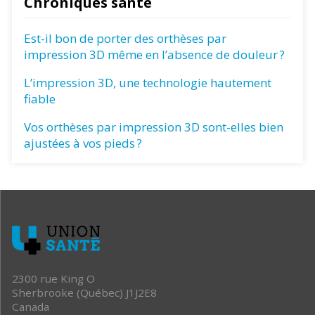
Chroniques santé
Est-il bon de porter des orthèses par
impression 3D même en l’absence de douleur ?
L’impression 3D, une technologie hautement
fiable
Vos orthèses par impression 3D sont-elles bien
ajustées à vos pieds ?
2300 rue King O
Sherbrooke (Québec) J1J2E8
Canada