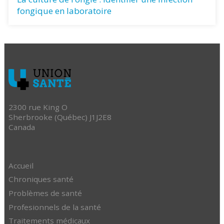
fongique en laboratoire
2300 rue King O
Sherbrooke (Québec) J1J2E8
Canada
Accueil
Chroniques santé
Problèmes de santé
Profesionnels de la santé
Traitements médicaux