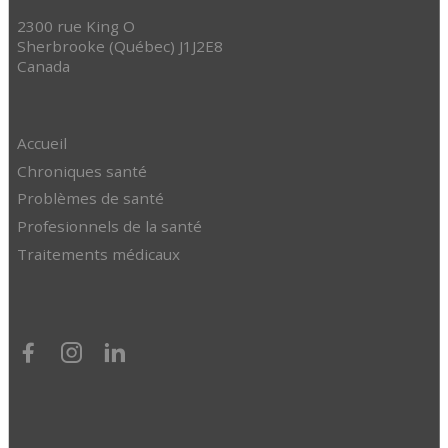
2300 rue King O
Sherbrooke (Québec) J1J2E8
Canada
Accueil
Chroniques santé
Problèmes de santé
Profesionnels de la santé
Traitements médicaux