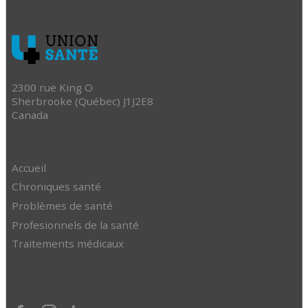
2300 rue King O
Sherbrooke (Québec) J1J2E8
Canada
Accueil
Chroniques santé
Problèmes de santé
Profesionnels de la santé
Traitements médicaux