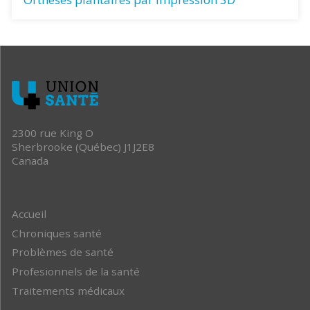
2300 rue King O
Sherbrooke (Québec) J1J2E8
Canada
Accueil
Chroniques santé
Problèmes de santé
Profesionnels de la santé
Traitements médicaux