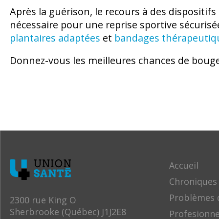
Après la guérison, le recours à des dispositi
nécessaire pour une reprise sportive sécuris
plantaires adaptées
et
bandages thérapeutiq
Donnez-vous les meilleures chances de boug
Accueil
Chroniques
Problèmes 
2300 rue King O
Sherbrooke (Québec) J1J2E8
Profesionne