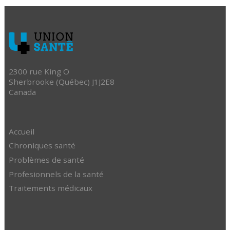
2300 rue King O
Sherbrooke (Québec) J1J2E8
Canada
Accueil
Chroniques santé
Problèmes de santé
Profesionnels de la santé
Traitements médicaux