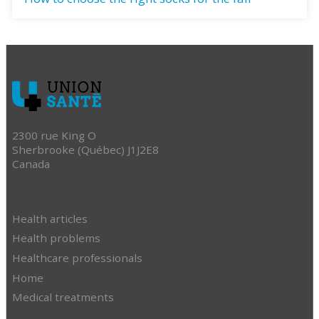
2300 rue King O
Sherbrooke (Québec) J1J2E8
Canada
Health articles
Health problems
Healthcare professionals
Home
Medical treatments