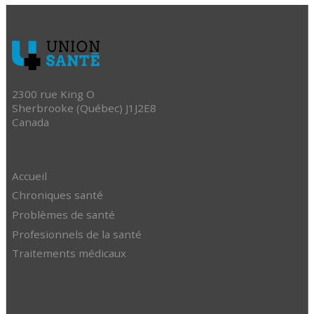
2300 rue King O
Sherbrooke (Québec) J1J2E8
Canada
Accueil
Chroniques santé
Problèmes de santé
Profesionnels de la santé
Traitements médicaux