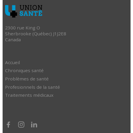
2300 rue King O
Sherbrooke (Québec) J1J2E8
Canada
Accueil
Chroniques santé
Problèmes de santé
Profesionnels de la santé
Traitements médicaux