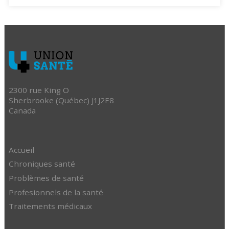
2300 rue King O
Sherbrooke (Québec) J1J2E8
Canada
Accueil
Chroniques santé
Problèmes de santé
Profesionnels de la santé
Traitements médicaux