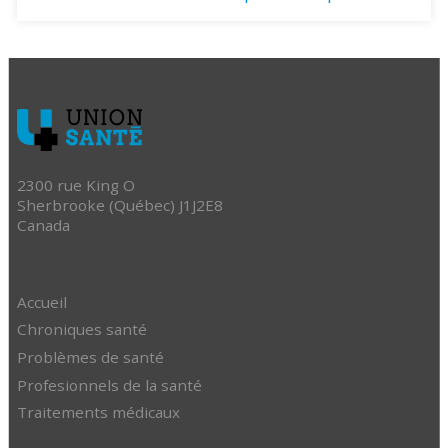
2300 rue King O
Sherbrooke (Québec) J1J2E8
Canada
Accueil
Chroniques santé
Problèmes de santé
Profesionnels de la santé
Traitements médicaux