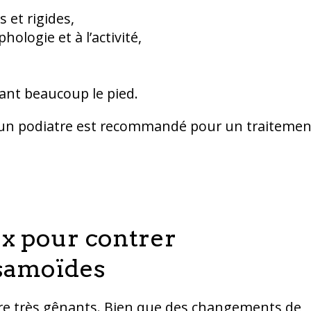
 et rigides,
ologie et à l’activité,
tant beaucoup le pied.
r un podiatre est recommandé pour un traitemen
x pour contrer
ésamoïdes
re très gênants. Bien que des changements de