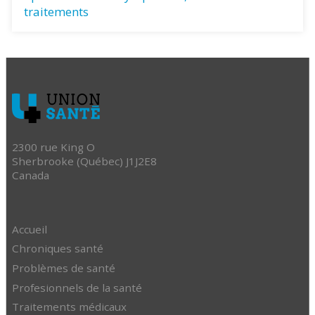
traitements
2300 rue King O
Sherbrooke (Québec) J1J2E8
Canada
Accueil
Chroniques santé
Problèmes de santé
Profesionnels de la santé
Traitements médicaux