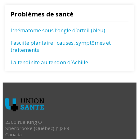
Problèmes de santé
L’hématome sous l’ongle d’orteil (bleu)
Fasciite plantaire : causes, symptômes et
traitements
La tendinite au tendon d’Achille
2300 rue King O
Sherbrooke (Québec) J1J2E8
Canada