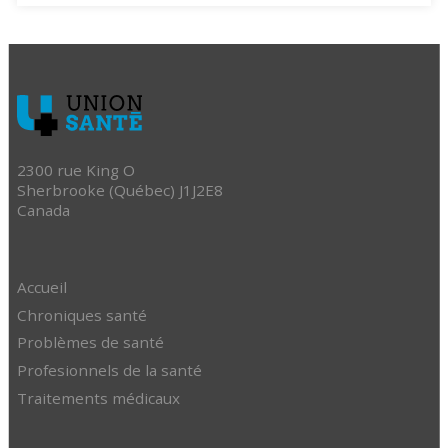
2300 rue King O
Sherbrooke (Québec) J1J2E8
Canada
Accueil
Chroniques santé
Problèmes de santé
Profesionnels de la santé
Traitements médicaux