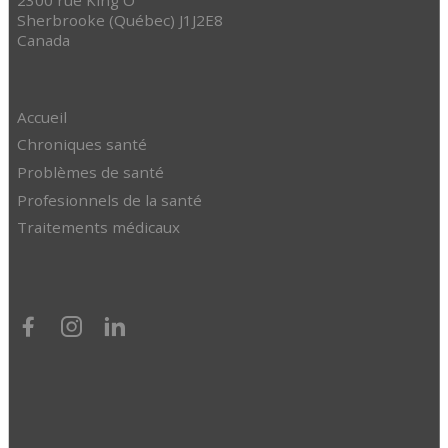
Sherbrooke (Québec) J1J2E8
Canada
Accueil
Chroniques santé
Problèmes de santé
Profesionnels de la santé
Traitements médicaux