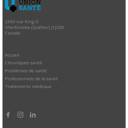
2300 rue King O
Sherbrooke (Québec) J1J2E8
Canada
Accueil
Chroniques santé
Problèmes de santé
Profesionnels de la santé
Traitements médicaux