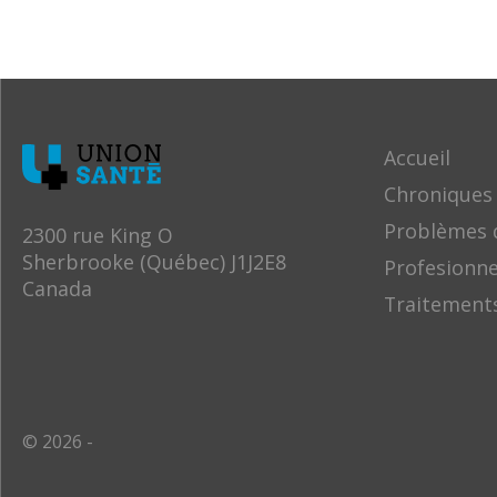
Accueil
Chroniques
Problèmes 
2300 rue King O
Sherbrooke (Québec) J1J2E8
Profesionne
Canada
Traitement
© 2026 -