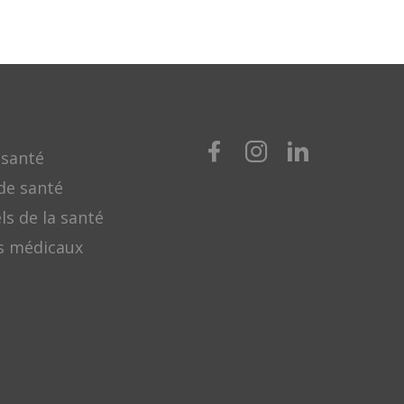
 santé
de santé
ls de la santé
s médicaux