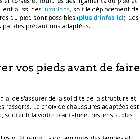
es entorses et foulures des ligaments du pied et
quent aussi des
luxations
, soit le déplacement de
ures du pied sont possibles (
plus d’infos ici
). Ces
 par des précautions adaptées.
er vos pieds avant de fair
ial de s’assurer de la solidité de la structure et
les ressorts. Le choix de chaussures adaptées est
d, soutenir la voûte plantaire et rester souples
illes et étirements dynamiques des jambes et