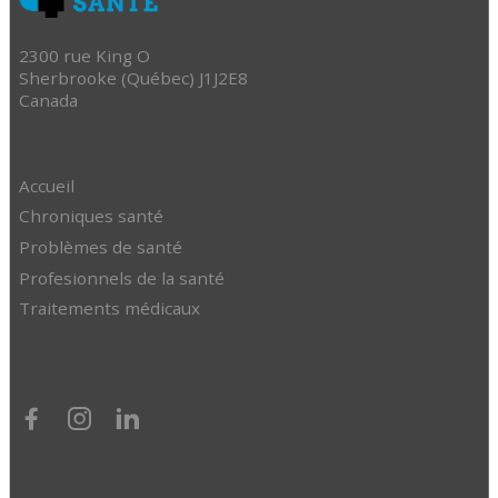
2300 rue King O
Sherbrooke (Québec) J1J2E8
Canada
Accueil
Chroniques santé
Problèmes de santé
Profesionnels de la santé
Traitements médicaux