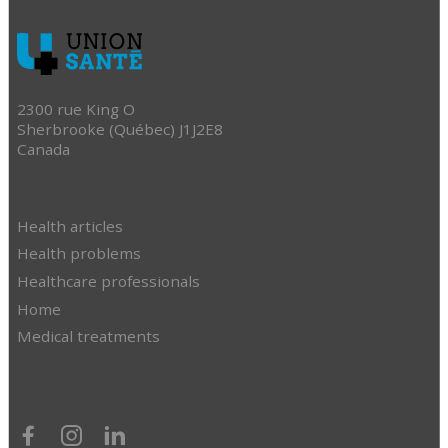
2300 rue King O
Sherbrooke (Québec) J1J2E8
Canada
Health articles
Health problems
Healthcare professionals
Home
Medical treatments