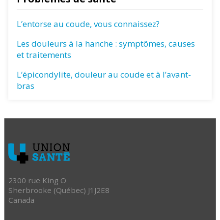
L’entorse au coude, vous connaissez?
Les douleurs à la hanche : symptômes, causes
et traitements
L’épicondylite, douleur au coude et à l’avant-
bras
2300 rue King O
Sherbrooke (Québec) J1J2E8
Canada