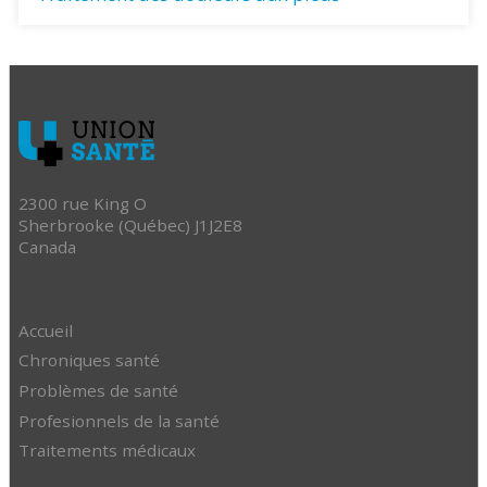
2300 rue King O
Sherbrooke (Québec) J1J2E8
Canada
Accueil
Chroniques santé
Problèmes de santé
Profesionnels de la santé
Traitements médicaux