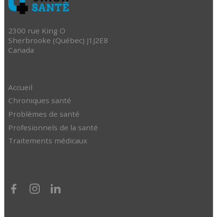
2300 rue King O
Sherbrooke (Québec) J1J2E8
Canada
Accueil
Chroniques santé
Problèmes de santé
Profesionnels de la santé
Traitements médicaux