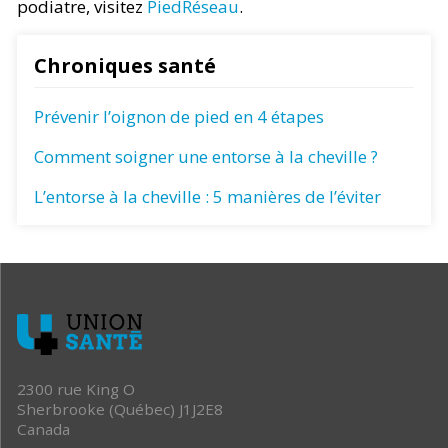
podiatre, visitez
PiedRéseau
.
Chroniques santé
Prévenir l’oignon de pied en 4 étapes
Comment soigner une entorse à la cheville ?
L’entorse à la cheville : 5 manières de l’éviter
2300 rue King O
Sherbrooke (Québec) J1J2E8
Canada