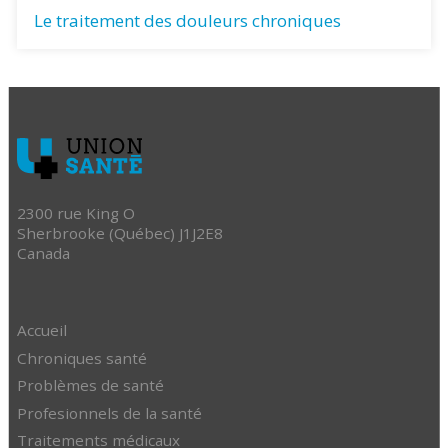
Le traitement des douleurs chroniques
2300 rue King O
Sherbrooke (Québec) J1J2E8
Canada
Accueil
Chroniques santé
Problèmes de santé
Profesionnels de la santé
Traitements médicaux