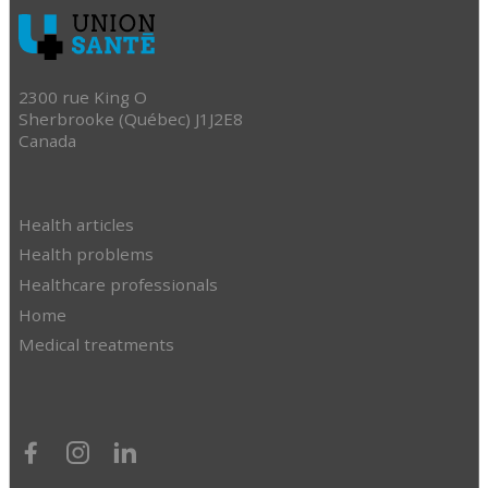
2300 rue King O
Sherbrooke (Québec) J1J2E8
Canada
Health articles
Health problems
Healthcare professionals
Home
Medical treatments